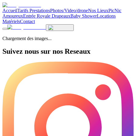
Accueil
Tarifs Prestations
Photos/Video/drone
Nos Lieux
PicNic
Amoureux
Entrée Royale Drapeaux
Baby Shower
Locations
Matériels
Contact
Chargement des images...
Suivez nous sur nos Reseaux