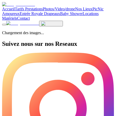
Accueil
Tarifs Prestations
Photos/Video/drone
Nos Lieux
PicNic
Amoureux
Entrée Royale Drapeaux
Baby Shower
Locations
Matériels
Contact
Chargement des images...
Suivez nous sur nos Reseaux